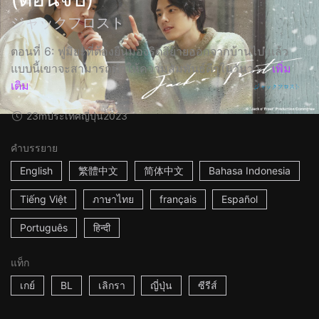
ジャックフロスト
ตอนที่ 6: ฟูมิยะที่ต้องยืนมองริตสึย้ายออกจากบ้านไป แล้ว
แบบนี้เขาจะสามารถทำให้ความสัมพันธ์ดีๆในวันวา...
เพิ่ม
เติม
23m
ประเทศญี่ปุ่น
2023
คำบรรยาย
English
繁體中文
简体中文
Bahasa Indonesia
Tiếng Việt
ภาษาไทย
français
Español
Português
हिन्दी
แท็ก
เกย์
BL
เลิกรา
ญี่ปุ่น
ซีรีส์