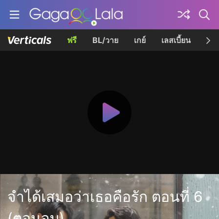
ฟรี
BL/วาย
เกย์
เลสเบี้ยน
เควี
จำได้เสมอว่าเธอคือรัก ตอนที่ 6
(ตอนจบ)