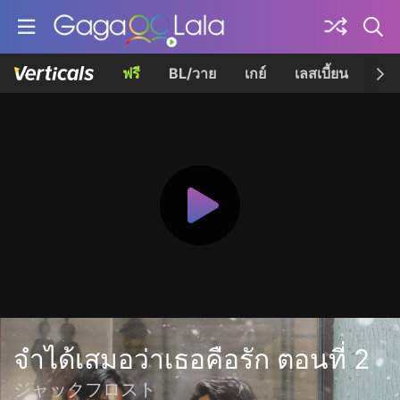
ฟรี
BL/วาย
เกย์
เลสเบี้ยน
เควี
จำได้เสมอว่าเธอคือรัก ตอนที่ 2
ジャックフロスト