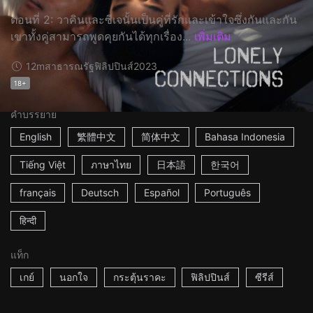
ตอนที่ 2: วาคินและซีเจนั้นเป็นคู่ที่รักและเข้าใจซึ่งกันและกัน
เขาทั้งคู่สามารถพูดคุยกันได้ทุกเรื่อง...
เพิ่มเติม
12m
สาธารณรัฐฟิลิปปินส์
2023
18+
คำบรรยาย
English
繁體中文
简体中文
Bahasa Indonesia
Tiếng Việt
ภาษาไทย
日本語
한국어
français
Deutsch
Español
Português
हिन्दी
แท็ก
เกย์
นอกใจ
กระตุ้นราคะ
ฟิลิปปินส์
ซีรีส์