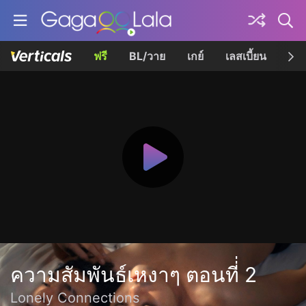
ฟรี
BL/วาย
เกย์
เลสเบี้ยน
เควี
ความสัมพันธ์เหงาๆ ตอนที่่ 2
Lonely Connections