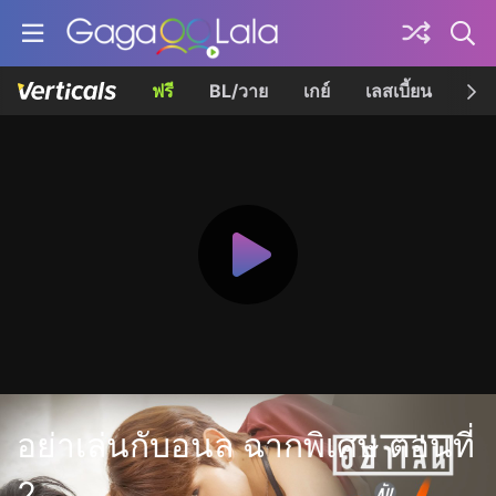
ฟรี
BL/วาย
เกย์
เลสเบี้ยน
เควี
อย่าเล่นกับอนล ฉากพิเศษ ตอนที่
2