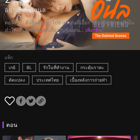
อย่าเล่นกับอนล
ตอนที่ 2: คิงยื่นมือเข้าไปช่วยตอนที่เอื้อกำลังมีปัญหาพอดี นั่น
ทำให้เอื้อยิ่งคิดไม่ตกเกี่ยวกับข้อเสน...
เพิ่มเติม
1m
ราชอาณาจักรไทย
2023
แท็ก
เกย์
BL
รักในที่ทำงาน
กระตุ้นราคะ
ดัดแปลง
ประเทศไทย
เบื้องหลังการถ่ายทำ
ตอน