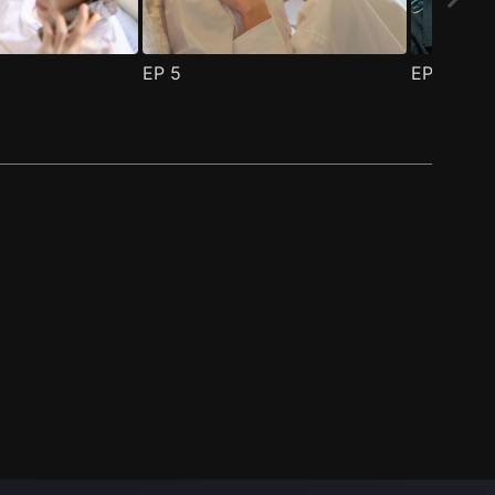
EP
5
EP
6