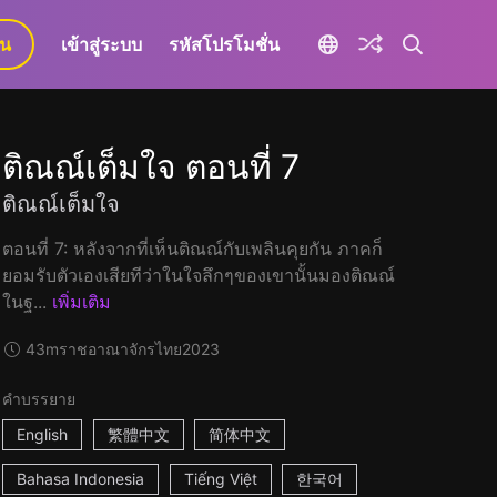
ยน
เข้าสู่ระบบ
รหัสโปรโมชั่น
ติณณ์เต็มใจ ตอนที่ 7
ติณณ์เต็มใจ
ตอนที่ 7: หลังจากที่เห็นติณณ์กับเพลินคุยกัน ภาคก็
ยอมรับตัวเองเสียทีว่าในใจลึกๆของเขานั้นมองติณณ์
ในฐ...
เพิ่มเติม
43m
ราชอาณาจักรไทย
2023
คำบรรยาย
English
繁體中文
简体中文
Bahasa Indonesia
Tiếng Việt
한국어