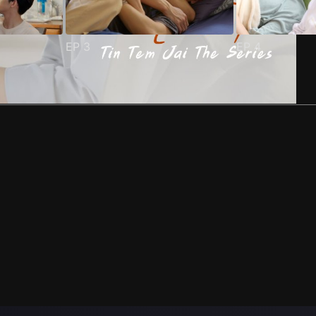
EP
3
EP
4