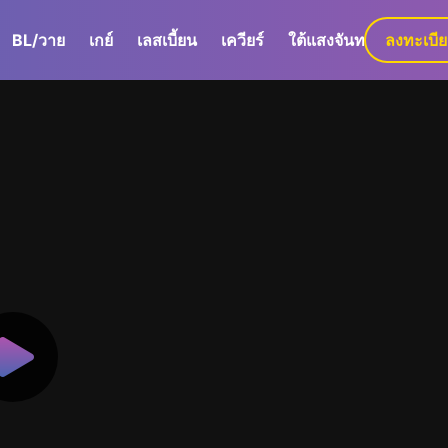
BL/วาย
เกย์
เลสเบี้ยน
เควียร์
ใต้แสงจันทร์
ลงทะเบี
GaLa+