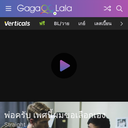
ฟรี
BL/วาย
เกย์
เลสเบี้ยน
เควี
พ่อครับ เพศนี้ผมขอเลือกเอง
Straight A