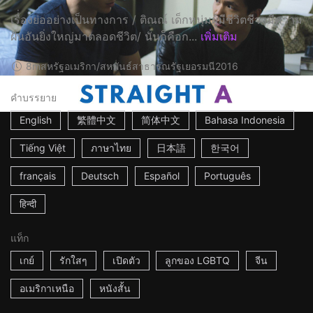
เรื่่องย่ออย่างเป็นทางการ / ติณณ์ เด็กหนุ่มผู้มีชีวิตชีวามีความ
ฝันอันยิ่งใหญ่มาตลอดชีวิต/ นั่นก็คือก...
เพิ่มเติม
8m
สหรัฐอเมริกา/สหพันธ์สาธารณรัฐเยอรมนี
2016
คำบรรยาย
English
繁體中文
简体中文
Bahasa Indonesia
Tiếng Việt
ภาษาไทย
日本語
한국어
français
Deutsch
Español
Português
हिन्दी
แท็ก
เกย์
รักใสๆ
เปิดตัว
ลูกของ LGBTQ
จีน
อเมริกาเหนือ
หนังสั้น