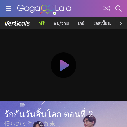
ฟรี
BL/วาย
เกย์
เลสเบี้ยน
เควี
รักกันวันสิ้นโลก ตอนที่ 2
僕らのミクロな終末