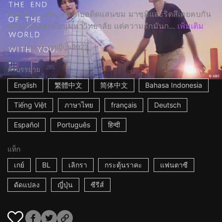
ตอนที่ 2: เผชิญหน้ากับอดีตแสนขม มาซุมิและริตสึเคยคบกัน
สมัยที่ทั้งสองเรียนมหาวิทยาลัย แต่ความรักมันก...
เพิ่มเติม
24m
ประเทศญี่ปุ่น
2023
คำบรรยาย
English
繁體中文
简体中文
Bahasa Indonesia
Tiếng Việt
ภาษาไทย
français
Deutsch
Español
Português
हिन्दी
แท็ก
เกย์
BL
เลิกรา
กระตุ้นราคะ
แฟนตาซี
ดัดแปลง
ญี่ปุ่น
ซีรีส์