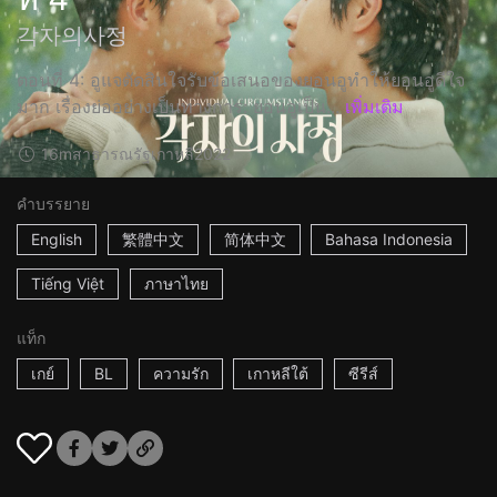
각자의사정
ตอนที่ 4: อูแจตัดสินใจรับข้อเสนอของยอนอูทำให้ยอนอูดีใจ
มาก เรื่องย่ออย่างเป็นทางการ: ยอนอูเป็น...
เพิ่มเติม
16m
สาธารณรัฐเกาหลี
2022
คำบรรยาย
English
繁體中文
简体中文
Bahasa Indonesia
Tiếng Việt
ภาษาไทย
แท็ก
เกย์
BL
ความรัก
เกาหลีใต้
ซีรีส์