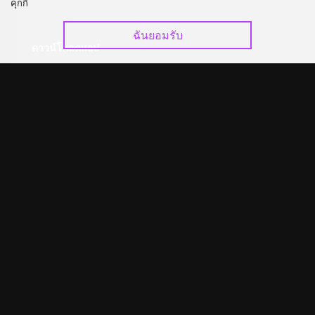
คุกกี้
ฉันยอมรับ
ดาวน์โหลดแอป
©
2026
GagaOOLala
.
สงวนลิขสิทธิ์