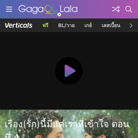
ฟรี
BL/วาย
เกย์
เลสเบี้ยน
เควี
เรื่อง(รัก)นี้มีแค่เราที่เข้าใจ ตอน
ที่ 4