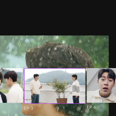
EP
4
EP
3