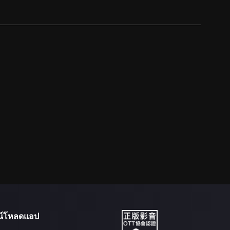
น์โหลดแอป