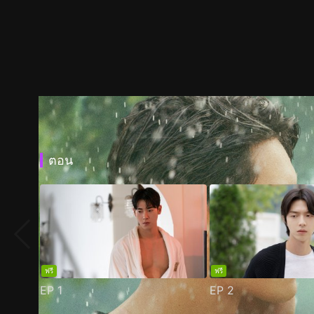
ตอน
ฟรี
ฟรี
EP
1
EP
2