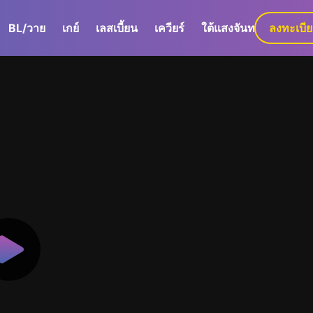
BL/วาย
เกย์
เลสเบี้ยน
เควียร์
ใต้แสงจันทร์
ลงทะเบี
GaLa+