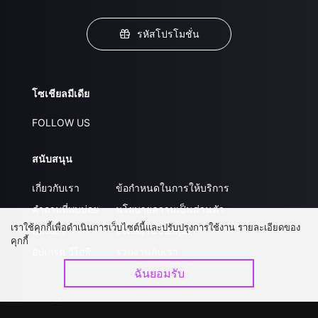
รหัสโปรโมชั่น
โซเชียลมีเดีย
FOLLOW US
สนับสนุน
เกี่ยวกับเรา
ข้อกำหนดในการให้บริการ
คำถามที่พบบ่อย
นโยบายความเป็นส่วนตัว
เราใช้คุกกี้เพื่อดำเนินการเว็บไซต์นี้และปรับปรุงการใช้งาน รายละเอียดของ
ติดต่อเรา
ส่งผลงานของคุณ
คุกกี้
อัปเกรด วีไอพี
ร่วมงานกับเรา
ฉันยอมรับ
ดาวน์โหลดแอป