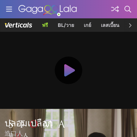
ฟรี
BL/วาย
เกย์
เลสเบี้ยน
เควี
ปลอมเปลือก
造口人