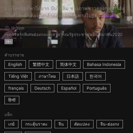
มะเร็งชนิดที่หาได้ยาก บีบให้ลิม ช่างภาพชาวฮ่องกงที่กำลัง
เป็นที่โด่งดัง ต้องดึงกล้าและออกเดินทางไปยัง...
เพิ่มเติม
1h39m
เขตบริหารพิเศษฮ่องกงแห่งสาธารณรัฐประชาชนจีน/สมาพัน
2020
18+
คำบรรยาย
English
繁體中文
简体中文
Bahasa Indonesia
Tiếng Việt
ภาษาไทย
日本語
한국어
français
Deutsch
Español
Português
हिन्दी
แท็ก
เกย์
กระตุ้นราคะ
จีน
ดัดแปลง
จีน-ฮ่องกง