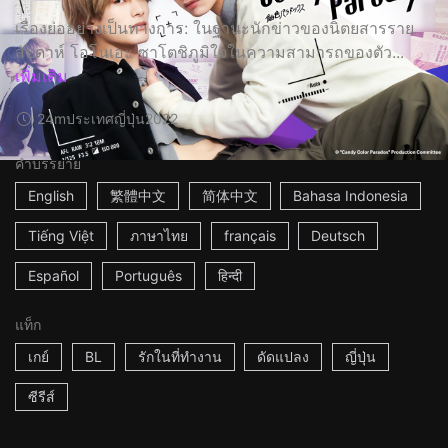
เรื่องย่ออย่างเป็นทางการ: ในฐานะนักข่าวของนิตยสารราย
สัปดาห์ โอโนเอะ ซาโตชิภูมิใจในความสามารถของตัว...
เพิ่มเติม
24m
ประเทศญี่ปุ่น
2022
คำบรรยาย
English
繁體中文
简体中文
Bahasa Indonesia
Tiếng Việt
ภาษาไทย
français
Deutsch
Español
Português
हिन्दी
แท็ก
เกย์
BL
รักในที่ทำงาน
ดัดแปลง
ญี่ปุ่น
ซีรีส์