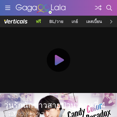
ฟรี
BL/วาย
เกย์
เลสเบี้ยน
เควี
วุ่นรักนักข่าวสายป่วน ตอนที่ 4
飴色パラドックス