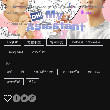
เรื่องย่ออย่างเป็นทางการ: ซอนโฮเป็นศิลปินกราฟิกที่หาเลี้ยง
ชีพด้วยการสร้างเว็บการ์ตูนสำหรับผู้ใหญ่ ใ...
เพิ่มเติม
15m
สาธารณรัฐเกาหลี
2022
คำบรรยาย
English
繁體中文
简体中文
Bahasa Indonesia
Tiếng Việt
ภาษาไทย
แท็ก
เกย์
BL
รักในที่ทำงาน
ตลกขบขัน
ดัดแปลง
เกาหลีใต้
ซีรีส์