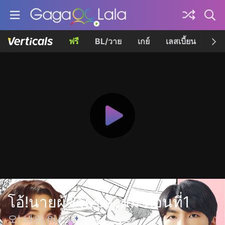
ฟรี
BL/วาย
เกย์
เลสเบี้ยน
เควี
โอ้!นายผู้ช่วยของผม ตอนที่1
오! 나의 어시님