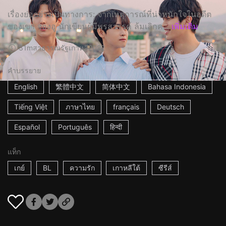
เรื่องย่ออย่างเป็นทางการ: จากเหตุการณ์ที่น่าหนักใจในอดีต
ของเขา จองอู นักเขียนผู้มีพรสวรรค์ ล้มเลิกค...
เพิ่มเติม
31m
สาธารณรัฐเกาหลี
2022
คำบรรยาย
English
繁體中文
简体中文
Bahasa Indonesia
Tiếng Việt
ภาษาไทย
français
Deutsch
Español
Português
हिन्दी
แท็ก
เกย์
BL
ความรัก
เกาหลีใต้
ซีรีส์