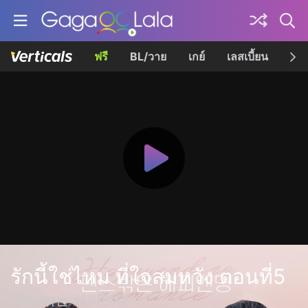
ฟรี
BL/วาย
เกย์
เลสเบี้ยน
เควี
รักนี้ใช่ไหม ที่ใจสมหวัง ตอนที่5
펜스 밖은 해피엔딩