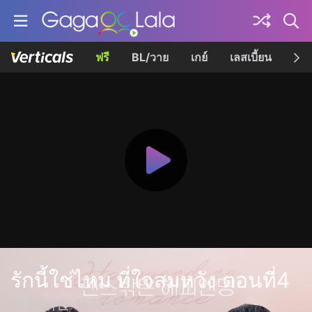
ฟรี
BL/วาย
เกย์
เลสเบี้ยน
เควี
รักนี้ใช่ไหม ที่ใจสมหวัง ตอนที่4
펜스 밖은 해피엔딩