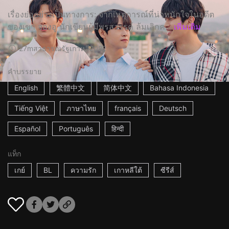
เรื่องย่ออย่างเป็นทางการ: จากเหตุการณ์ที่น่าหนักใจในอดีต
ของเขา จองอู นักเขียนผู้มีพรสวรรค์ ล้มเลิกค...
เพิ่มเติม
27m
สาธารณรัฐเกาหลี
2022
คำบรรยาย
English
繁體中文
简体中文
Bahasa Indonesia
Tiếng Việt
ภาษาไทย
français
Deutsch
Español
Português
हिन्दी
แท็ก
เกย์
BL
ความรัก
เกาหลีใต้
ซีรีส์