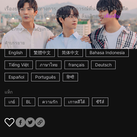
เรื่องย่ออย่างเป็นทางการ: จากเหตุการณ์ที่น่าหนักใจในอดีต
ของเขา จองอู นักเขียนผู้มีพรสวรรค์ ล้มเลิกค...
เพิ่มเติม
27m
สาธารณรัฐเกาหลี
2022
คำบรรยาย
English
繁體中文
简体中文
Bahasa Indonesia
Tiếng Việt
ภาษาไทย
français
Deutsch
Español
Português
हिन्दी
แท็ก
เกย์
BL
ความรัก
เกาหลีใต้
ซีรีส์