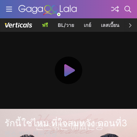
ฟรี
BL/วาย
เกย์
เลสเบี้ยน
เควี
รักนี้ใช่ไหม ที่ใจสมหวัง ตอนที่3
펜스 밖은 해피엔딩