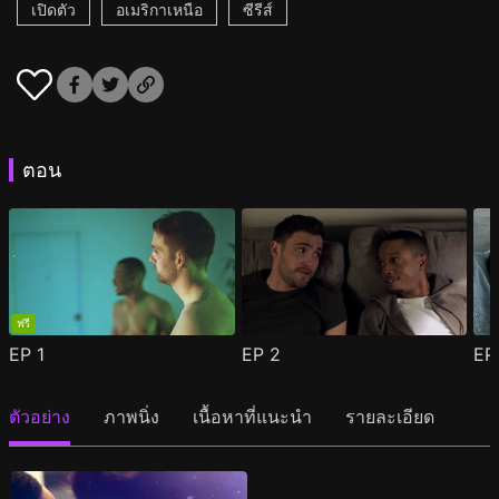
เปิดตัว
อเมริกาเหนือ
ซีรีส์
ตอน
ฟรี
EP
1
EP
2
E
ตัวอย่าง
ภาพนิ่ง
เนื้อหาที่แนะนำ
รายละเอียด