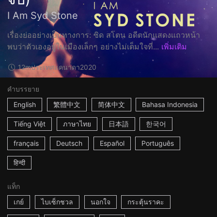
I Am Syd Stone
เรื่องย่ออย่างเป็นทางการ: ซิด สโตน อดีตนักแสดงแถวหน้า
พบว่าตัวเองอยู่ในเมืองเล็กๆ อย่างไม่เต็มใจที่...
เพิ่มเติม
12m
ประเทศแคนาดา
2020
คำบรรยาย
English
繁體中文
简体中文
Bahasa Indonesia
Tiếng Việt
ภาษาไทย
日本語
한국어
français
Deutsch
Español
Português
हिन्दी
แท็ก
เกย์
ไบเซ็กชวล
นอกใจ
กระตุ้นราคะ