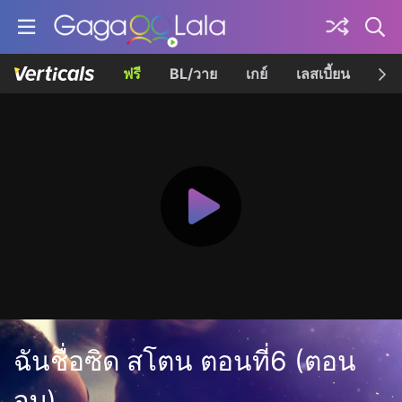
ฟรี
BL/วาย
เกย์
เลสเบี้ยน
เควี
ฉันชื่อซิด สโตน ตอนที่6 (ตอน
จบ)