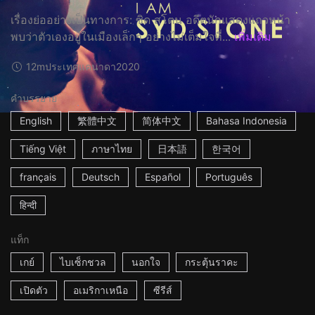
เรื่องย่ออย่างเป็นทางการ: ซิด สโตน อดีตนักแสดงแถวหน้า
พบว่าตัวเองอยู่ในเมืองเล็กๆ อย่างไม่เต็มใจที่...
เพิ่มเติม
12m
ประเทศแคนาดา
2020
คำบรรยาย
English
繁體中文
简体中文
Bahasa Indonesia
Tiếng Việt
ภาษาไทย
日本語
한국어
français
Deutsch
Español
Português
हिन्दी
แท็ก
เกย์
ไบเซ็กชวล
นอกใจ
กระตุ้นราคะ
เปิดตัว
อเมริกาเหนือ
ซีรีส์