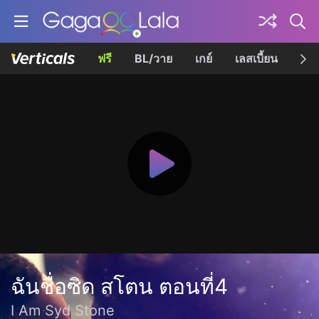
ฟรี
BL/วาย
เกย์
เลสเบี้ยน
เควี
ฉันชื่อซิด สโตน ตอนที่4
I Am Syd Stone