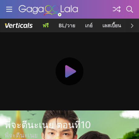
ฟรี
BL/วาย
เกย์
เลสเบี้ยน
เควี
พี่จะตีนะเนย ตอนที่10
พี่จะตีนะเนย