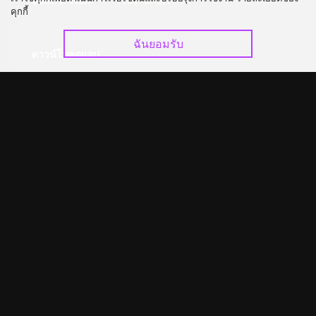
อัปเกรด วีไอพี
ร่วมงานกับเรา
คุกกี้
ฉันยอมรับ
ดาวน์โหลดแอป