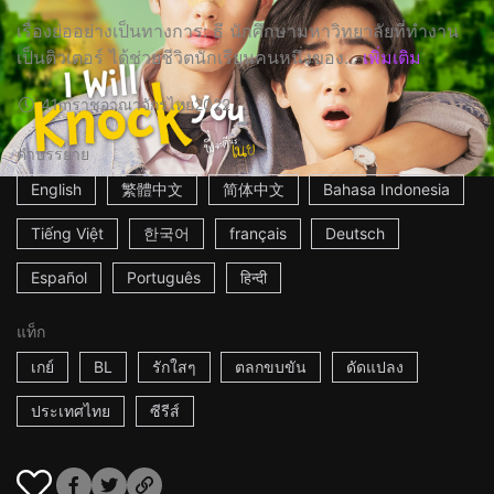
เรื่องย่ออย่างเป็นทางการ: ธี นักศึกษามหาวิทยาลัยที่ทำงาน
เป็นติวเตอร์ ได้ช่วยชีวิตนักเรียนคนหนึ่งของ...
เพิ่มเติม
41m
ราชอาณาจักรไทย
2022
คำบรรยาย
English
繁體中文
简体中文
Bahasa Indonesia
Tiếng Việt
한국어
français
Deutsch
Español
Português
हिन्दी
แท็ก
เกย์
BL
รักใสๆ
ตลกขบขัน
ดัดแปลง
ประเทศไทย
ซีรีส์