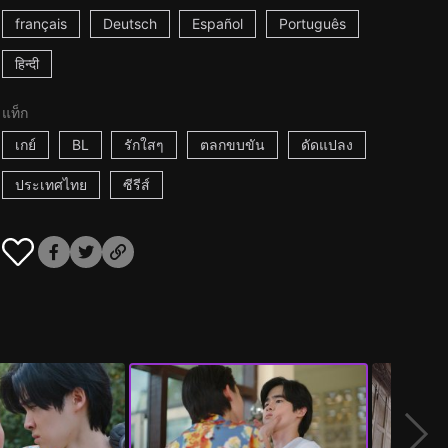
français
Deutsch
Español
Português
हिन्दी
แท็ก
เกย์
BL
รักใสๆ
ตลกขบขัน
ดัดแปลง
ประเทศไทย
ซีรีส์