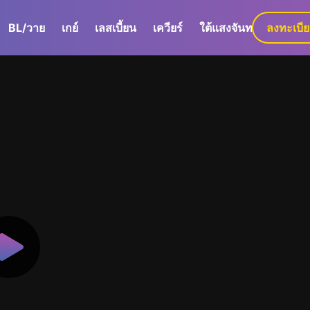
BL/วาย
เกย์
เลสเบี้ยน
เควียร์
ใต้แสงจันทร์
ลงทะเบี
GaLa+