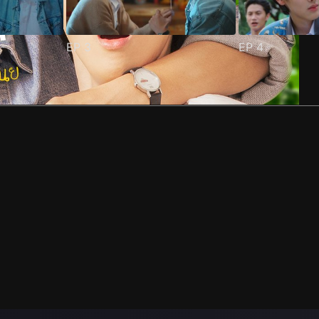
EP
3
EP
4