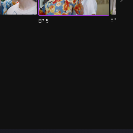
EP
6
EP
5