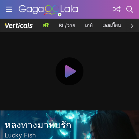
ฟรี
BL/วาย
เกย์
เลสเบี้ยน
เควี
หลงทางมาพบรัก
Lucky Fish