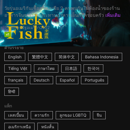
วัยรุ่นอเมริกันเชื้อสายเอเชีย 2 คนพบกันในห้องน้ำของร้าน
อาหารจีนขณะรับประทานอาหารเย็นกับครอบครัว
เพิ่มเติม
8m
สหรัฐอเมริกา
2022
ฟรี
คำบรรยาย
English
繁體中文
简体中文
Bahasa Indonesia
Tiếng Việt
ภาษาไทย
日本語
한국어
français
Deutsch
Español
Português
हिन्दी
แท็ก
เลสเบี้ยน
ความรัก
ลูกของ LGBTQ
จีน
อเมริกาเหนือ
หนังสั้น