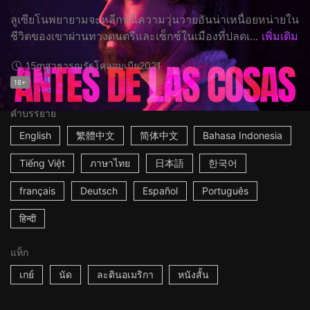
ลูเซียโนพยายามจะหลีกหนีความวุ่นวายอันน่าเหนื่อยหน่ายใน
ชีวิตของเขาผ่านทางดนตรีและเซ็กซ์ในเมืองที่ปลดเ...
เพิ่มเติม
15m
สาธารณรัฐโคลอมเบีย
2021
18+
คำบรรยาย
English
繁體中文
简体中文
Bahasa Indonesia
Tiếng Việt
ภาษาไทย
日本語
한국어
français
Deutsch
Español
Português
हिन्दी
แท็ก
เกย์
นัด
ละตินอเมริกา
หนังสั้น