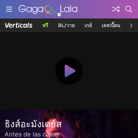
ฟรี
BL/วาย
เกย์
เลสเบี้ยน
เควี
ธิงส์อะมังเดย์ส
Antes de las cosas