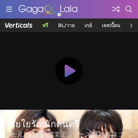
ฟรี
BL/วาย
เกย์
เลสเบี้ยน
เควี
สายใยรัก นักดนตรี
富士見二丁目交響楽団シリーズ 寒冷前線コン