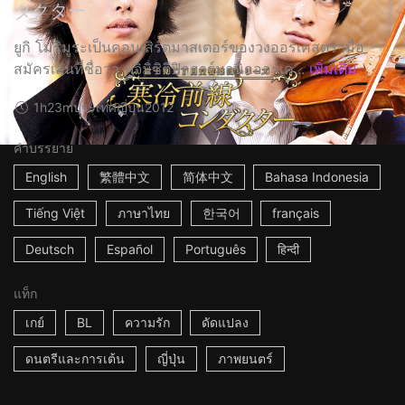
ダクター
ยูกิ โมริมูระเป็นคอนเสิร์ตมาสเตอร์ของวงออร์เคสตรามือ
สมัครเล่นที่ชื่อว่า ฟูจิมิซิตีฟิลฮาร์มอนิกออร์เค...
เพิ่มเติม
1h23m
ประเทศญี่ปุ่น
2012
คำบรรยาย
English
繁體中文
简体中文
Bahasa Indonesia
Tiếng Việt
ภาษาไทย
한국어
français
Deutsch
Español
Português
हिन्दी
แท็ก
เกย์
BL
ความรัก
ดัดแปลง
ดนตรีและการเต้น
ญี่ปุ่น
ภาพยนตร์