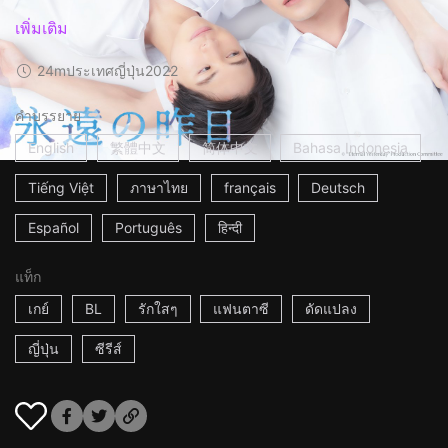
เพิ่มเติม
24m
ประเทศญี่ปุ่น
2022
คำบรรยาย
English
繁體中文
简体中文
Bahasa Indonesia
Tiếng Việt
ภาษาไทย
français
Deutsch
Español
Português
हिन्दी
แท็ก
เกย์
BL
รักใสๆ
แฟนตาซี
ดัดแปลง
ญี่ปุ่น
ซีรีส์