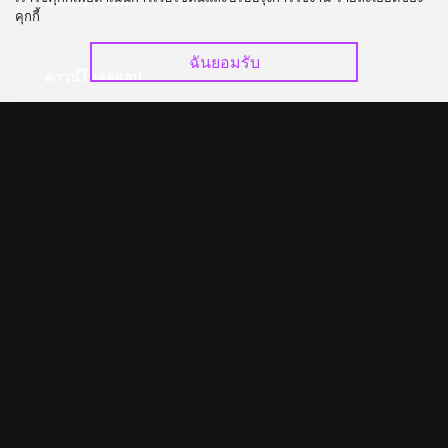
อัปเกรด วีไอพี
ร่วมงานกับเรา
คุกกี้
ฉันยอมรับ
ดาวน์โหลดแอป