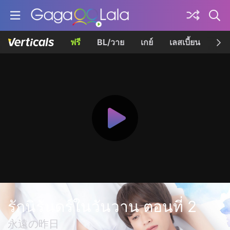
ฟรี
BL/วาย
เกย์
เลสเบี้ยน
เควี
รักนิรันดร์ในวันวาน ตอนที่ 2
永遠の昨日