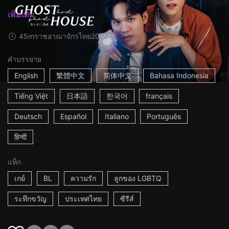
เพิ่มเติม
45m
ราชอาณาจักรไทย
2022
คำบรรยาย
English
繁體中文
简体中文
Bahasa Indonesia
Tiếng Việt
日本語
한국어
français
Deutsch
Español
Italiano
Português
हिन्दी
แท็ก
เกย์
BL
ความรัก
ลูกของ LGBTQ
ระทึกขวัญ
ประเทศไทย
ซีรีส์