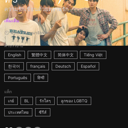
ความรักเขียนด้วยความรัก
เพิ่มเติม
45m
ราชอาณาจักรไทย
2022
คำบรรยาย
English
繁體中文
简体中文
Tiếng Việt
한국어
français
Deutsch
Español
Português
हिन्दी
แท็ก
เกย์
BL
รักใสๆ
ลูกของ LGBTQ
ประเทศไทย
ซีรีส์