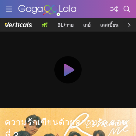
ฟรี
BL/วาย
เกย์
เลสเบี้ยน
เควี
ความรักเขียนด้วยความรัก ตอน
ที่ 3