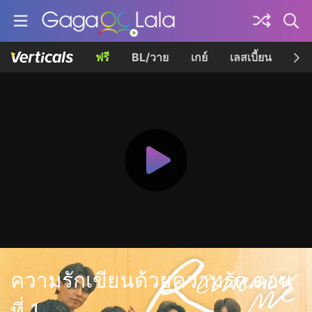
ฟรี
BL/วาย
เกย์
เลสเบี้ยน
เควี
ความรักเขียนด้วยความรัก ตอน
ที่ 1