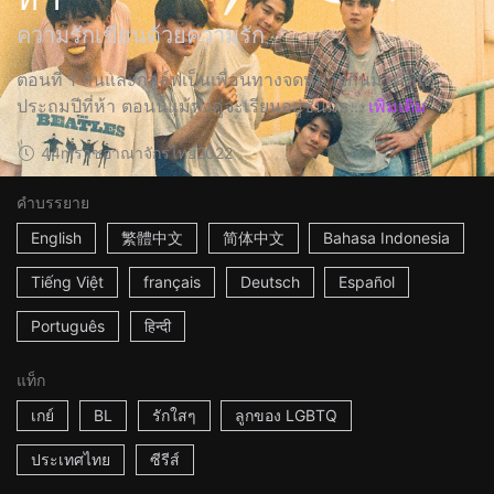
ความรักเขียนด้วยความรัก
ตอนที่ 1 กันและกอล์ฟเป็นเพื่อนทางจดหมายกันมาตั้งแต่
ประถมปีที่ห้า ตอนนี้แม้ทั้งคู่จะเรียนอยู่ชั้นมัธ...
เพิ่มเติม
44m
ราชอาณาจักรไทย
2022
คำบรรยาย
English
繁體中文
简体中文
Bahasa Indonesia
Tiếng Việt
français
Deutsch
Español
Português
हिन्दी
แท็ก
เกย์
BL
รักใสๆ
ลูกของ LGBTQ
ประเทศไทย
ซีรีส์