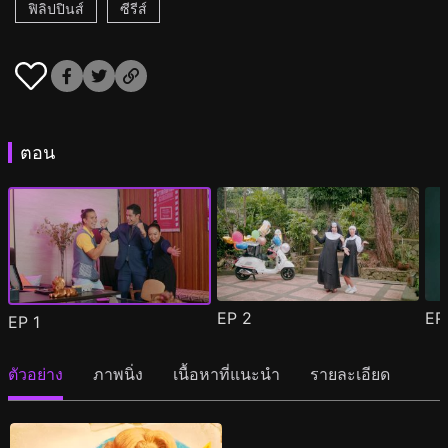
ฟิลิปปินส์
ซีรีส์
ตอน
EP
2
E
EP
1
ตัวอย่าง
ภาพนิ่ง
เนื้อหาที่แนะนำ
รายละเอียด