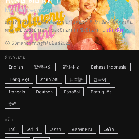
My Delivery Gurl
ตอนที่ 1 หลังจากที่ต้องตกงาน บิแอนกา ดี กับเด็กๆ ก็ออกเดิน
ทางกลับไปยังบ้านเกิดของบิแอนกา ซึ่งบิแอนก...
เพิ่มเติม
53m
สาธารณรัฐฟิลิปปินส์
2022
คำบรรยาย
English
繁體中文
简体中文
Bahasa Indonesia
Tiếng Việt
ภาษาไทย
日本語
한국어
français
Deutsch
Español
Português
हिन्दी
แท็ก
เกย์
เควียร์
เลิกรา
ตลกขบขัน
แดร็ก