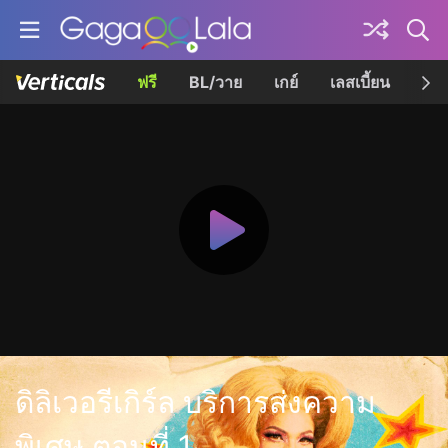
ฟรี
BL/วาย
เกย์
เลสเบี้ยน
เควี
ดิลิเวอรีเกิร์ล บริการส่งความ
พิเศษ ตอนที่ 1