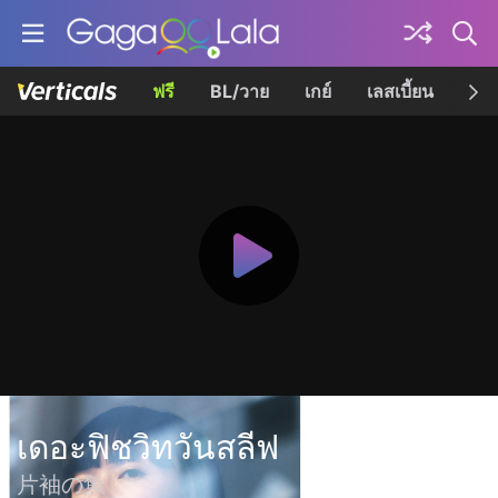
ฟรี
BL/วาย
เกย์
เลสเบี้ยน
เควี
เดอะฟิชวิทวันสลีฟ
片袖の魚