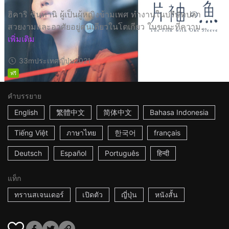
ฮิคาริ ชินทานิ ผู้เป็นผู้หญิงข้ามเพศ ทำงานในบริษัทปลา
สวยงามและอาศัยอยู่คนเดียวในโตเกียว ในขณะที่ความ...
เพิ่มเติม
33m
ประเทศญี่ปุ่น
2021
ฟรี
คำบรรยาย
English
繁體中文
简体中文
Bahasa Indonesia
Tiếng Việt
ภาษาไทย
한국어
français
Deutsch
Español
Português
हिन्दी
แท็ก
ทรานสเจนเดอร์
เปิดตัว
ญี่ปุ่น
หนังสั้น