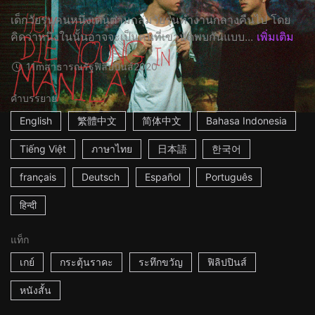
เด็กวัยรุ่นคนหนึ่งเดินตามกลุ่มวัยรุ่นทำงานกลางคืนไป โดย
คิดว่าหนึ่งในนั้นอาจจะเป็นคนที่เขานัดพบกันแบบ...
เพิ่มเติม
11m
สาธารณรัฐฟิลิปปินส์
2020
คำบรรยาย
English
繁體中文
简体中文
Bahasa Indonesia
Tiếng Việt
ภาษาไทย
日本語
한국어
français
Deutsch
Español
Português
हिन्दी
แท็ก
เกย์
กระตุ้นราคะ
ระทึกขวัญ
ฟิลิปปินส์
หนังสั้น