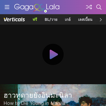
ฟรี
BL/วาย
เกย์
เลสเบี้ยน
เควี
ฮาวทูดายยังอินมะนิลา
How to Die Young in Manila