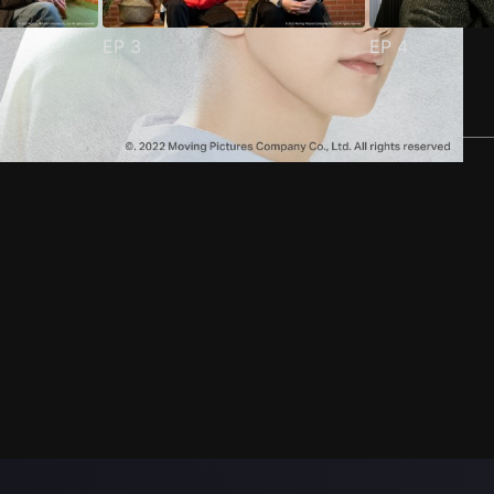
EP
3
EP
4