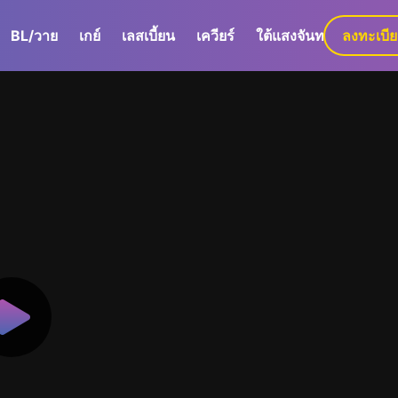
BL/วาย
เกย์
เลสเบี้ยน
เควียร์
ใต้แสงจันทร์
ลงทะเบี
GaLa+