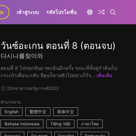
ยน
เข้าสู่ระบบ
รหัสโปรโมชั่น
วันซ์อะเกน ตอนที่ 8 (ตอนจบ)
다시나를찾아와
ตอนที่ 8 โปรดกลับมาพบฉันอีกครั้ง ขณะที่ทั้งคู่กำลังเก็บ
กระเป๋าเพื่อจะกลับ จีฮุนก็หายตัวไปอย่างไร้ร...
เพิ่มเติม
22m
สาธารณรัฐเกาหลี
2022
คำบรรยาย
English
繁體中文
简体中文
Bahasa Indonesia
Tiếng Việt
ภาษาไทย
français
Deutsch
Español
Português