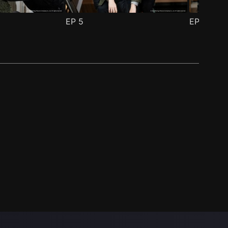
EP
5
EP
6