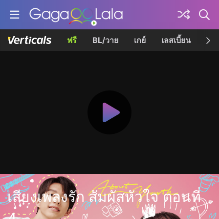
ฟรี
BL/วาย
เกย์
เลสเบี้ยน
เควี
เสียงเพลงรัก สัมผัสหัวใจ ตอนที่
4