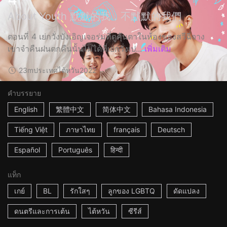
About Youth 默默的我，不默默的我們
ตอนที่ 4 เย่กวั่งบังเอิญเจอร่มที่ดูคุ้นตาในห้องของสวีฉี่จาง
เขาจำคืนฝนตกคืนนั้นไม่ได้ที่เย่กวั่งเป...
เพิ่มเติม
23m
ประเทศไต้หวัน
2022
คำบรรยาย
English
繁體中文
简体中文
Bahasa Indonesia
Tiếng Việt
ภาษาไทย
français
Deutsch
Español
Português
हिन्दी
แท็ก
เกย์
BL
รักใสๆ
ลูกของ LGBTQ
ดัดแปลง
ดนตรีและการเต้น
ไต้หวัน
ซีรีส์