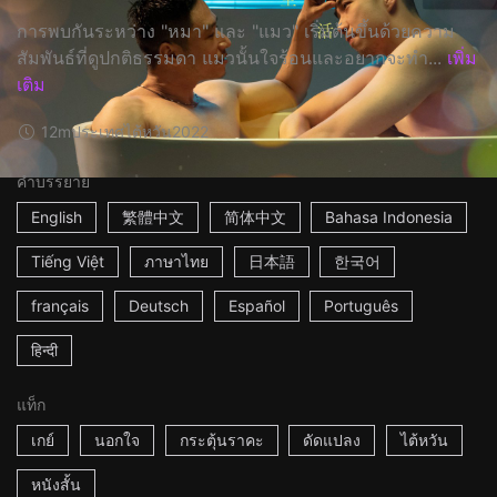
การพบกันระหว่าง "หมา" และ "แมว" เริ่มต้นขึ้นด้วยความ
สัมพันธ์ที่ดูปกติธรรมดา แมวนั้นใจร้อนและอยากจะทำ...
เพิ่ม
เติม
12m
ประเทศไต้หวัน
2022
คำบรรยาย
English
繁體中文
简体中文
Bahasa Indonesia
Tiếng Việt
ภาษาไทย
日本語
한국어
français
Deutsch
Español
Português
हिन्दी
แท็ก
เกย์
นอกใจ
กระตุ้นราคะ
ดัดแปลง
ไต้หวัน
หนังสั้น