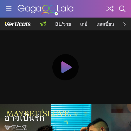
ฟรี
BL/วาย
เกย์
เลสเบี้ยน
เควี
อาจเป็นรัก
愛情生活