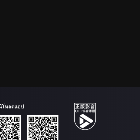
น์โหลดแอป