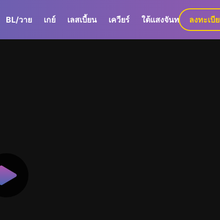
BL/วาย
เกย์
เลสเบี้ยน
เควียร์
ใต้แสงจันทร์
ลงทะเบี
GaLa+