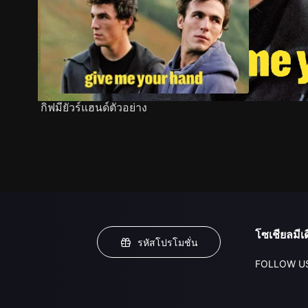
กิฟมียัวร์แฮนด์ตัวอย่าง
โซเชียลมีเด
รหัสโปรโมชั่น
FOLLOW U