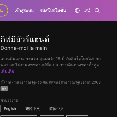
ยน
เข้าสู่ระบบ
รหัสโปรโมชั่น
กิฟมียัวร์แฮนด์
Donne-moi la main
เควนตินและอองตวน คู่แฝดวัย 18 ปี ตัดสินใจโดยไม่บอก
พ่อว่าจะไปงานศพของแม่ที่สเปน การเดินทางของทั้งคู่จ...
เพิ่มเติม
1h17m
สาธารณรัฐฝรั่งเศส/สหพันธ์สาธารณรัฐเยอรมนี
2008
18+
คำบรรยาย
English
繁體中文
简体中文