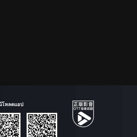
น์โหลดแอป