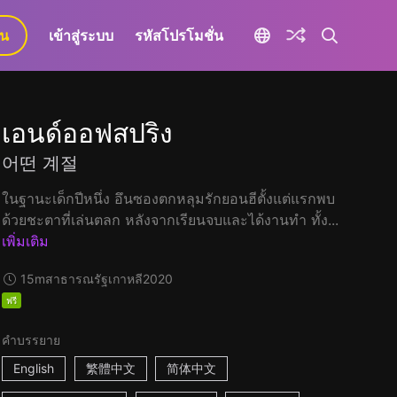
ยน
เข้าสู่ระบบ
รหัสโปรโมชั่น
เอนด์ออฟสปริง
어떤 계절
ในฐานะเด็กปีหนึ่ง อึนซองตกหลุมรักยอนฮีตั้งแต่แรกพบ
ด้วยชะตาที่เล่นตลก หลังจากเรียนจบและได้งานทำ ทั้ง...
เพิ่มเติม
15m
สาธารณรัฐเกาหลี
2020
ฟรี
คำบรรยาย
English
繁體中文
简体中文