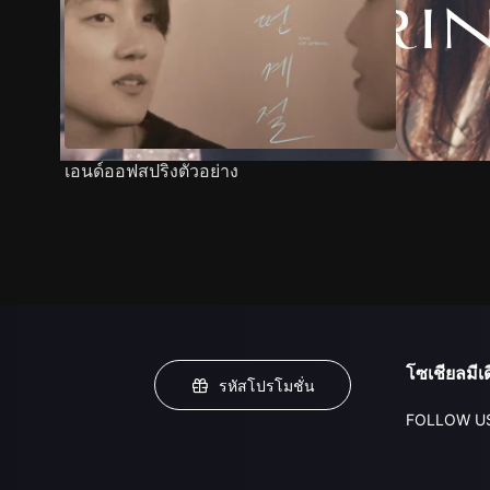
เอนด์ออฟสปริงตัวอย่าง
โซเชียลมีเด
รหัสโปรโมชั่น
FOLLOW U