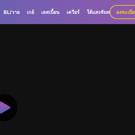
BL/วาย
เกย์
เลสเบี้ยน
เควียร์
ใต้แสงจันทร์
ลงทะเบี
GaLa+