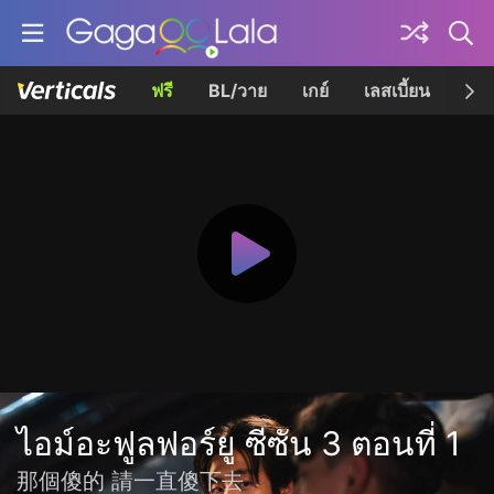
ฟรี
BL/วาย
เกย์
เลสเบี้ยน
เควี
ไอม์อะฟูลฟอร์ยู ซีซัน 3 ตอนที่ 1
那個傻的 請一直傻下去