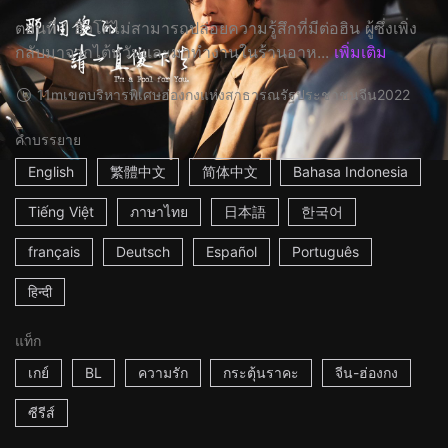
ตอนที่ 1 ฮิวโก้ไม่สามารถปล่อยความรู้สึกที่มีต่อฮิน ผู้ซึ่งเพิ่ง
กลับมาจากไต้หวันและมาทำงานในร้านอาห...
เพิ่มเติม
11m
เขตบริหารพิเศษฮ่องกงแห่งสาธารณรัฐประชาชนจีน
2022
คำบรรยาย
English
繁體中文
简体中文
Bahasa Indonesia
Tiếng Việt
ภาษาไทย
日本語
한국어
français
Deutsch
Español
Português
हिन्दी
แท็ก
เกย์
BL
ความรัก
กระตุ้นราคะ
จีน-ฮ่องกง
ซีรีส์