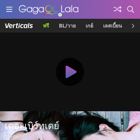
ฟรี
BL/วาย
เกย์
เลสเบี้ยน
เควี
เดอะเบิร์ทเดย์
The Birthday