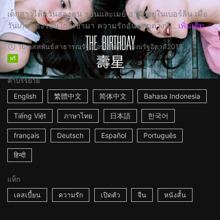
เด็กสาวไต้หวันสองคน รอนและเมย์ อาศัยอยู่ในเบอร์ลิน เมื่อ
วันเกินของรอนใกล้เข้ามา ความรักอันแตกต่างที่...
เพิ่มเติม
16m
สหพันธ์สาธารณรัฐเยอรมนี/สาธารณรัฐอิตาลี
2015
ฟรี
คำบรรยาย
English
繁體中文
简体中文
Bahasa Indonesia
Tiếng Việt
ภาษาไทย
日本語
한국어
français
Deutsch
Español
Português
हिन्दी
แท็ก
เลสเบี้ยน
ความรัก
เปิดตัว
จีน
หนังสั้น