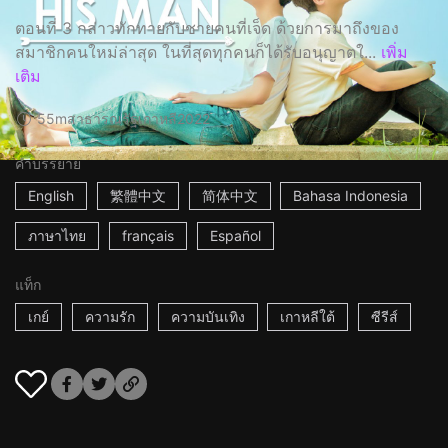
ตอนที่ 3 กล่าวทักทายกับชายคนที่เจ็ด ด้วยการมาถึงของ
สมาชิกคนใหม่ล่าสุด ในที่สุดทุกคนก็ได้รับอนุญาตใ...
เพิ่ม
เติม
55m
สาธารณรัฐเกาหลี
2022
คำบรรยาย
English
繁體中文
简体中文
Bahasa Indonesia
ภาษาไทย
français
Español
แท็ก
เกย์
ความรัก
ความบันเทิง
เกาหลีใต้
ซีรีส์