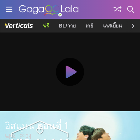
ฟรี
BL/วาย
เกย์
เลสเบี้ยน
เควี
ฮิสแมน ตอนที่ 1
남의 연애