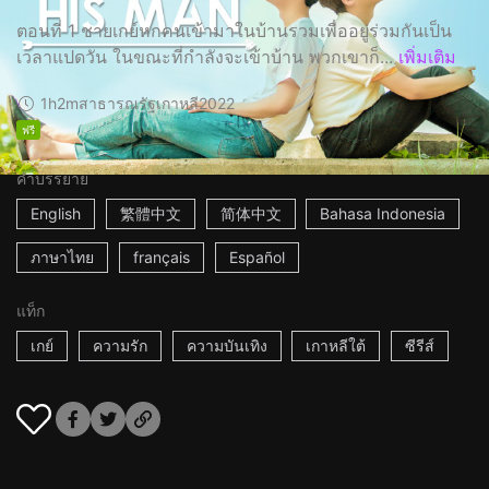
ตอนที่ 1 ชายเกย์หกคนเข้ามาในบ้านรวมเพื่ออยู่ร่วมกันเป็น
เวลาแปดวัน ในขณะที่กำลังจะเข้าบ้าน พวกเขาก็...
เพิ่มเติม
1h2m
สาธารณรัฐเกาหลี
2022
ฟรี
คำบรรยาย
English
繁體中文
简体中文
Bahasa Indonesia
ภาษาไทย
français
Español
แท็ก
เกย์
ความรัก
ความบันเทิง
เกาหลีใต้
ซีรีส์