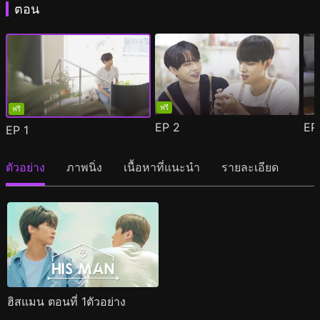
ตอน
ฟรี
ฟรี
EP
2
E
EP
1
ตัวอย่าง
ภาพนิ่ง
เนื้อหาที่แนะนำ
รายละเอียด
ฮิสแมน ตอนที่ 1ตัวอย่าง