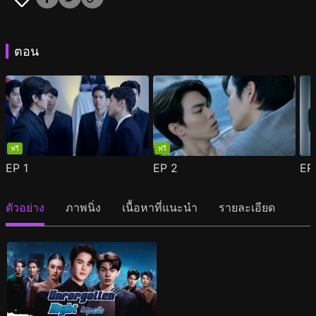
ตอน
ฟรี
ฟรี
EP
1
EP
2
E
ตัวอย่าง
ภาพนิ่ง
เนื้อหาที่แนะนำ
รายละเอียด