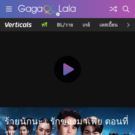
ฟรี
BL/วาย
เกย์
เลสเบี้ยน
เควี
ร้ายนักนะ...รักของมาเฟีย ตอนที่
11