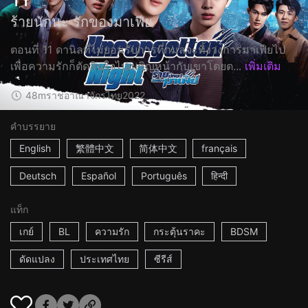
ร้ายนักนะ รักของมาเฟีย
ตอนที่ 11 ดานิลที่ไม่ยอมรับการที่กมลจะทิ้งวงการมาเฟียไป
เพื่อความรักก็ตัดสินใจไปเผชิญหน้ากับเขาโดยต...
เพิ่มเติม
48m
ราชอาณาจักรไทย
2022
คำบรรยาย
English
繁體中文
简体中文
français
Deutsch
Español
Português
हिन्दी
แท็ก
เกย์
BL
ความรัก
กระตุ้นราคะ
BDSM
ดัดแปลง
ประเทศไทย
ซีรีส์