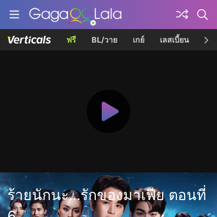
ฟรี
BL/วาย
เกย์
เลสเบี้ยน
เควี
ร้ายนักนะ...รักของมาเฟีย ตอนที่
6