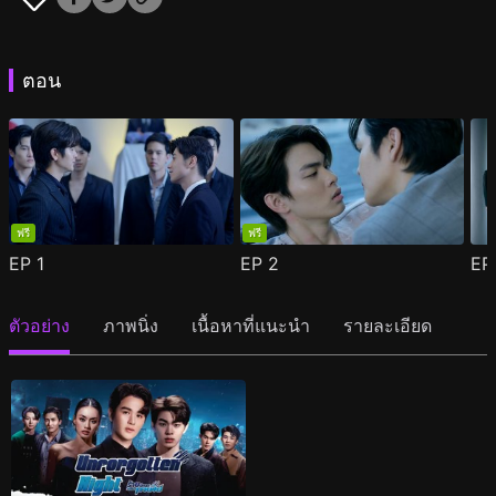
ตอน
ฟรี
ฟรี
EP
1
EP
2
E
ตัวอย่าง
ภาพนิ่ง
เนื้อหาที่แนะนำ
รายละเอียด