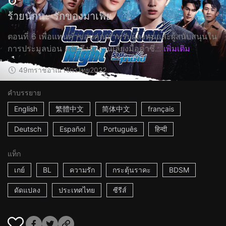
ร้ายนักนะ รักของมาเฟีย
ตอนที่ 6 เพื่อแทนคำขอบคุณสำหรับผู้ลงทุนและผู้สนับสนุนใน
การประมูลบ่อน ดนับจึงจัดงานเลี้ยงมื้อค่ำซึ่...
เพิ่มเติม
49m
ราชอาณาจักรไทย
2022
คำบรรยาย
English
繁體中文
简体中文
français
Deutsch
Español
Português
हिन्दी
แท็ก
เกย์
BL
ความรัก
กระตุ้นราคะ
BDSM
ดัดแปลง
ประเทศไทย
ซีรีส์