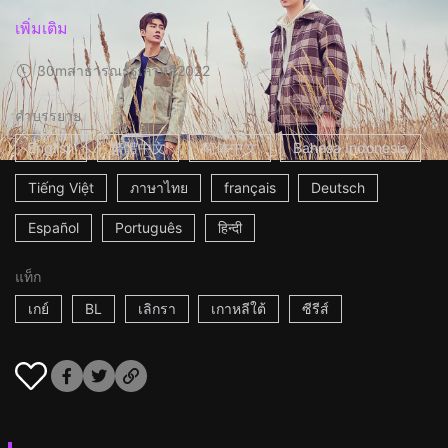
เพิ่มเติม
30m
สาธารณรัฐเกาหลี
2022
คำบรรยาย
English
繁體中文
简体中文
Bahasa Indonesia
Tiếng Việt
ภาษาไทย
français
Deutsch
Español
Português
हिन्दी
แท็ก
เกย์
BL
เลิกรา
เกาหลีใต้
ซีรีส์