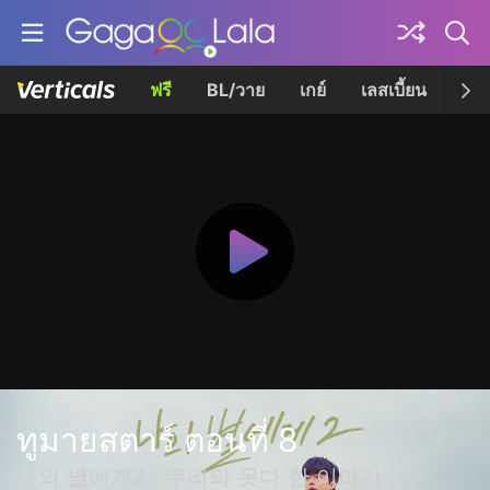
ฟรี
BL/วาย
เกย์
เลสเบี้ยน
เควี
ทูมายสตาร์ ตอนที่ 8
나의 별에게2 : 우리의 못다 한 이야기