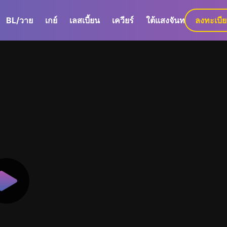
BL/วาย
เกย์
เลสเบี้ยน
เควียร์
ใต้แสงจันทร์
ลงทะเบี
GaLa+