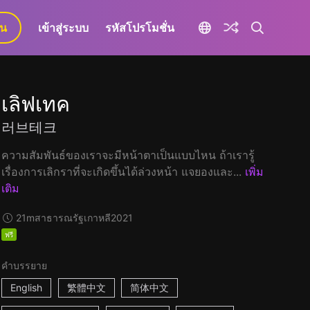
ยน
เข้าสู่ระบบ
รหัสโปรโมชั่น
เลิฟเทค
러브테크
ความสัมพันธ์ของเราจะมีหน้าตาเป็นแบบไหน ถ้าเรารู้
เรื่องการเลิกราที่จะเกิดขึ้นได้ล่วงหน้า แจยองและ...
เพิ่ม
เติม
21m
สาธารณรัฐเกาหลี
2021
ฟรี
คำบรรยาย
English
繁體中文
简体中文