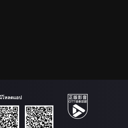
น์โหลดแอป