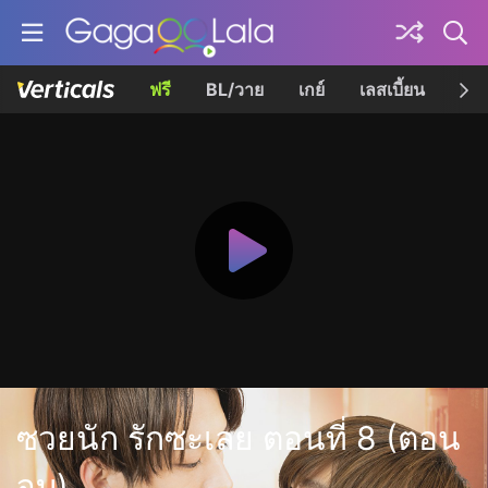
ฟรี
BL/วาย
เกย์
เลสเบี้ยน
เควี
ซวยนัก รักซะเลย ตอนที่ 8 (ตอน
จบ)