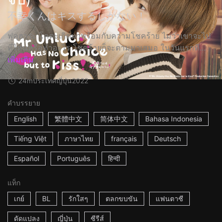
不幸くんはキスするしかない！
ฟุคุฮาระ โคตะเกิดมาพร้อมกับความโชคร้าย ไม่ว่าเขาจะไป
ที่ไหนหรือทำอะไร โชคร้ายก็จะตามมาเสมอ ในวันแรกที...
เพิ่มเติม
24m
ประเทศญี่ปุ่น
2022
คำบรรยาย
English
繁體中文
简体中文
Bahasa Indonesia
Tiếng Việt
ภาษาไทย
français
Deutsch
Español
Português
हिन्दी
แท็ก
เกย์
BL
รักใสๆ
ตลกขบขัน
แฟนตาซี
ดัดแปลง
ญี่ปุ่น
ซีรีส์