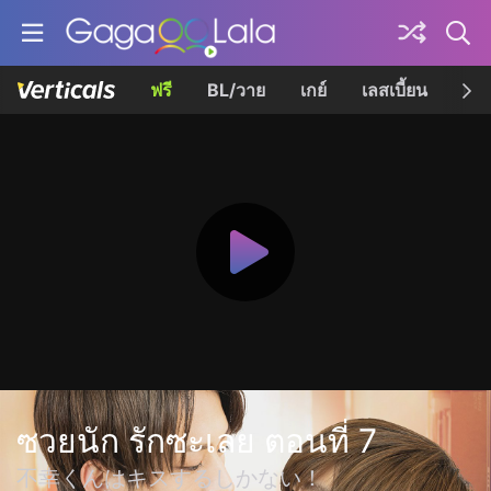
ฟรี
BL/วาย
เกย์
เลสเบี้ยน
เควี
ซวยนัก รักซะเลย ตอนที่ 7
不幸くんはキスするしかない！