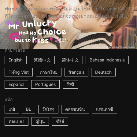
ฟุคุฮาระ โคตะเกิดมาพร้อมกับความโชคร้าย ไม่ว่าเขาจะไป
ที่ไหนหรือทำอะไร โชคร้ายก็จะตามมาเสมอ ในวันแรกที...
เพิ่มเติม
24m
ประเทศญี่ปุ่น
2022
คำบรรยาย
English
繁體中文
简体中文
Bahasa Indonesia
Tiếng Việt
ภาษาไทย
français
Deutsch
Español
Português
हिन्दी
แท็ก
เกย์
BL
รักใสๆ
ตลกขบขัน
แฟนตาซี
ดัดแปลง
ญี่ปุ่น
ซีรีส์