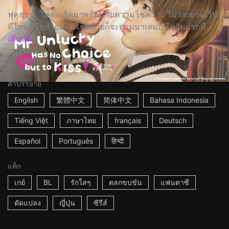
ฟุคุฮาระ โคตะเกิดมาพร้อมกับความโชคร้าย ไม่ว่าเขาจะไป
ที่ไหนหรือทำอะไร โชคร้ายก็จะตามมาเสมอ ในวันแรกที...
เพิ่มเติม
24m
ประเทศญี่ปุ่น
2022
คำบรรยาย
English
繁體中文
简体中文
Bahasa Indonesia
Tiếng Việt
ภาษาไทย
français
Deutsch
Español
Português
हिन्दी
แท็ก
เกย์
BL
รักใสๆ
ตลกขบขัน
แฟนตาซี
ดัดแปลง
ญี่ปุ่น
ซีรีส์