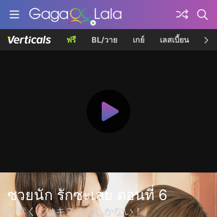
ฟรี
BL/วาย
เกย์
เลสเบี้ยน
เควี
ซวยนัก รักซะเลย ตอนที่ 6
不幸くんはキスするしかない！