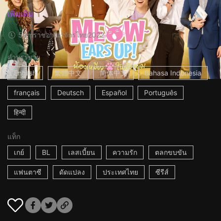
เพิ่มเติม
50m
ราชอาณาจักรไทย
2022
คำบรรยาย
English
繁體中文
简体中文
Bahasa Indonesia
français
Deutsch
Español
Português
हिन्दी
แท็ก
เกย์
BL
เลสเบี้ยน
ความรัก
ตลกขบขัน
แฟนตาซี
ดัดแปลง
ประเทศไทย
ซีรีส์