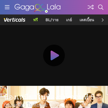
ฟรี
BL/วาย
เกย์
เลสเบี้ยน
เควี
น้องเหมียวในห้องผม ตอนที่ 5
น้องเหมียว ในห้องผม