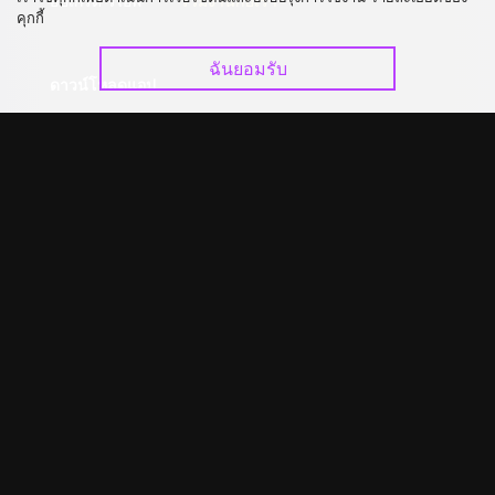
อัปเกรด วีไอพี
ร่วมงานกับเรา
คุกกี้
ฉันยอมรับ
ดาวน์โหลดแอป