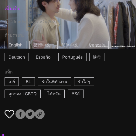
เพิ่มเติม
25m
ประเทศไต้หวัน
2022
คำบรรยาย
English
繁體中文
简体中文
français
Deutsch
Español
Português
हिन्दी
แท็ก
เกย์
BL
รักในที่ทำงาน
รักใสๆ
ลูกของ LGBTQ
ไต้หวัน
ซีรีส์