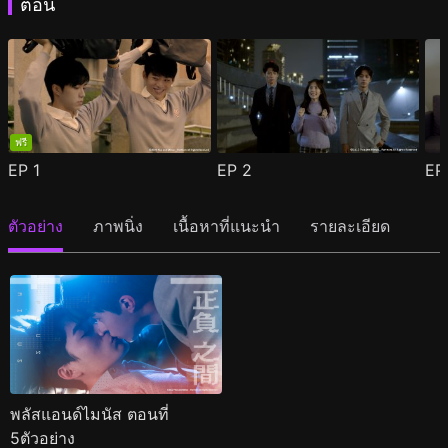
ตอน
ฟรี
EP
1
EP
2
E
ตัวอย่าง
ภาพนิ่ง
เนื้อหาที่แนะนำ
รายละเอียด
พลัสแอนด์ไมนัส ตอนที่
5ตัวอย่าง