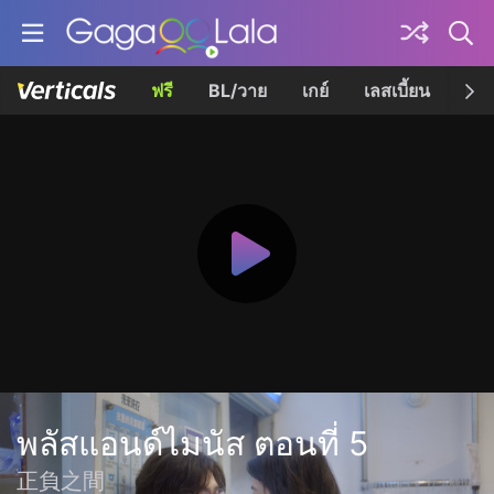
ฟรี
BL/วาย
เกย์
เลสเบี้ยน
เควี
พลัสแอนด์ไมนัส ตอนที่ 5
正負之間