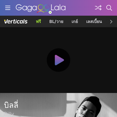
ฟรี
BL/วาย
เกย์
เลสเบี้ยน
เควี
บิลลี่
Billy