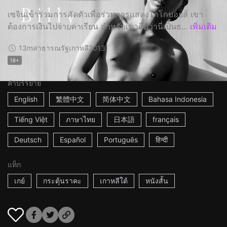
เซจินเข้าร่วมการคัดตัวเพื่อร่วมการแสดงโกโกบอยส์ เขา
ต้องการเงินไปจ่ายค่าเรียน สำหรับเขาถือว่านี่เป็นธ...
เพิ่มเติม
13m
สาธารณรัฐเกาหลี
2013
18+
คำบรรยาย
English
繁體中文
简体中文
Bahasa Indonesia
Tiếng Việt
ภาษาไทย
日本語
français
Deutsch
Español
Português
हिन्दी
แท็ก
เกย์
กระตุ้นราคะ
เกาหลีใต้
หนังสั้น