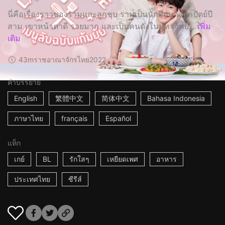
นี่คือเรื่องราวของรามและลูกชุบ รามเป็นนักศึกษาสถาปัตย์ปี
สาม เขาหน้าตาดี รวยมาก และเป็นคนดังในมหาวิทย...
เพิ่ม
เติม
43m
ราชอาณาจักรไทย
2022
คำบรรยาย
English
繁體中文
简体中文
Bahasa Indonesia
ภาษาไทย
français
Español
แท็ก
เกย์
BL
รักใสๆ
เหยียดเพศ
อาหาร
ประเทศไทย
ซีรีส์