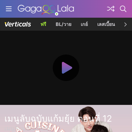
ฟรี
BL/วาย
เกย์
เลสเบี้ยน
เควี
เมนูลับฉบับแก้มยุ้ย ตอนที่ 12
เมนูลับฉบับแก้มยุ้ย