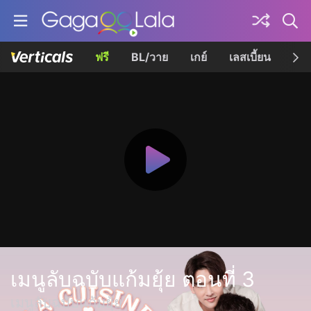
ฟรี
BL/วาย
เกย์
เลสเบี้ยน
เควี
เมนูลับฉบับแก้มยุ้ย ตอนที่ 3
เมนูลับฉบับแก้มยุ้ย