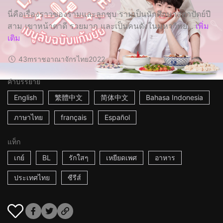
นี่คือเรื่องราวของรามและลูกชุบ รามเป็นนักศึกษาสถาปัตย์ปี
สาม เขาหน้าตาดี รวยมาก และเป็นคนดังในมหาวิทย...
เพิ่ม
เติม
43m
ราชอาณาจักรไทย
2022
คำบรรยาย
English
繁體中文
简体中文
Bahasa Indonesia
ภาษาไทย
français
Español
แท็ก
เกย์
BL
รักใสๆ
เหยียดเพศ
อาหาร
ประเทศไทย
ซีรีส์